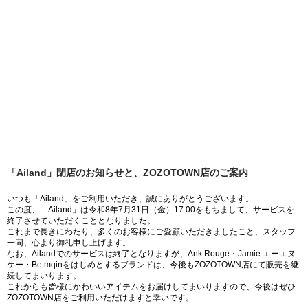
「Ailand」閉店のお知らせと、ZOZOTOWN店のご案内
いつも「Ailand」をご利用いただき、誠にありがとうございます。
この度、「Ailand」は令和8年7月31日（金）17:00をもちまして、サービスを
終了させていただくこととなりました。
これまで長きにわたり、多くのお客様にご愛顧いただきましたこと、スタッフ
一同、心より御礼申し上げます。
なお、Ailandでのサービスは終了となりますが、Ank Rouge・Jamie エーエヌ
ケー・Be mqinをはじめとするブランドは、今後もZOZOTOWN店にて販売を継
続してまいります。
これからも皆様にかわいいアイテムをお届けしてまいりますので、今後はぜひ
ZOZOTOWN店をご利用いただけますと幸いです。