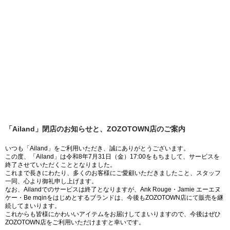
「Ailand」閉店のお知らせと、ZOZOTOWN店のご案内
いつも「Ailand」をご利用いただき、誠にありがとうございます。
この度、「Ailand」は令和8年7月31日（金）17:00をもちまして、サービスを
終了させていただくこととなりました。
これまで長きにわたり、多くのお客様にご愛顧いただきましたこと、スタッフ
一同、心より御礼申し上げます。
なお、Ailandでのサービスは終了となりますが、Ank Rouge・Jamie エーエヌ
ケー・Be mqinをはじめとするブランドは、今後もZOZOTOWN店にて販売を継
続してまいります。
これからも皆様にかわいいアイテムをお届けしてまいりますので、今後はぜひ
ZOZOTOWN店をご利用いただけますと幸いです。