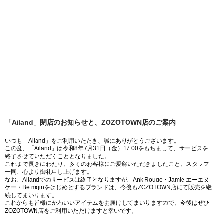
「Ailand」閉店のお知らせと、ZOZOTOWN店のご案内
いつも「Ailand」をご利用いただき、誠にありがとうございます。
この度、「Ailand」は令和8年7月31日（金）17:00をもちまして、サービスを
終了させていただくこととなりました。
これまで長きにわたり、多くのお客様にご愛顧いただきましたこと、スタッフ
一同、心より御礼申し上げます。
なお、Ailandでのサービスは終了となりますが、Ank Rouge・Jamie エーエヌ
ケー・Be mqinをはじめとするブランドは、今後もZOZOTOWN店にて販売を継
続してまいります。
これからも皆様にかわいいアイテムをお届けしてまいりますので、今後はぜひ
ZOZOTOWN店をご利用いただけますと幸いです。