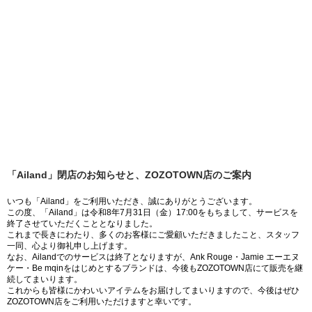
「Ailand」閉店のお知らせと、ZOZOTOWN店のご案内
いつも「Ailand」をご利用いただき、誠にありがとうございます。
この度、「Ailand」は令和8年7月31日（金）17:00をもちまして、サービスを
終了させていただくこととなりました。
これまで長きにわたり、多くのお客様にご愛顧いただきましたこと、スタッフ
一同、心より御礼申し上げます。
なお、Ailandでのサービスは終了となりますが、Ank Rouge・Jamie エーエヌ
ケー・Be mqinをはじめとするブランドは、今後もZOZOTOWN店にて販売を継
続してまいります。
これからも皆様にかわいいアイテムをお届けしてまいりますので、今後はぜひ
ZOZOTOWN店をご利用いただけますと幸いです。