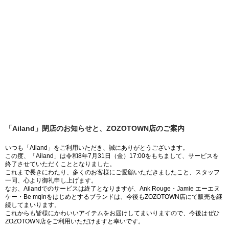
「Ailand」閉店のお知らせと、ZOZOTOWN店のご案内
いつも「Ailand」をご利用いただき、誠にありがとうございます。
この度、「Ailand」は令和8年7月31日（金）17:00をもちまして、サービスを
終了させていただくこととなりました。
これまで長きにわたり、多くのお客様にご愛顧いただきましたこと、スタッフ
一同、心より御礼申し上げます。
なお、Ailandでのサービスは終了となりますが、Ank Rouge・Jamie エーエヌ
ケー・Be mqinをはじめとするブランドは、今後もZOZOTOWN店にて販売を継
続してまいります。
これからも皆様にかわいいアイテムをお届けしてまいりますので、今後はぜひ
ZOZOTOWN店をご利用いただけますと幸いです。