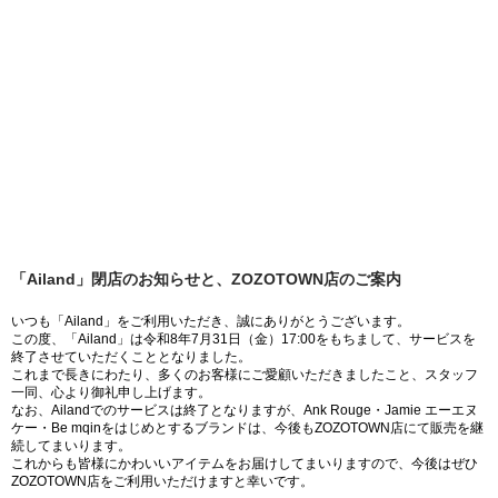
「Ailand」閉店のお知らせと、ZOZOTOWN店のご案内
いつも「Ailand」をご利用いただき、誠にありがとうございます。
この度、「Ailand」は令和8年7月31日（金）17:00をもちまして、サービスを
終了させていただくこととなりました。
これまで長きにわたり、多くのお客様にご愛顧いただきましたこと、スタッフ
一同、心より御礼申し上げます。
なお、Ailandでのサービスは終了となりますが、Ank Rouge・Jamie エーエヌ
ケー・Be mqinをはじめとするブランドは、今後もZOZOTOWN店にて販売を継
続してまいります。
これからも皆様にかわいいアイテムをお届けしてまいりますので、今後はぜひ
ZOZOTOWN店をご利用いただけますと幸いです。