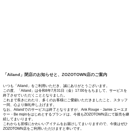
「Ailand」閉店のお知らせと、ZOZOTOWN店のご案内
いつも「Ailand」をご利用いただき、誠にありがとうございます。
この度、「Ailand」は令和8年7月31日（金）17:00をもちまして、サービスを
終了させていただくこととなりました。
これまで長きにわたり、多くのお客様にご愛顧いただきましたこと、スタッフ
一同、心より御礼申し上げます。
なお、Ailandでのサービスは終了となりますが、Ank Rouge・Jamie エーエヌ
ケー・Be mqinをはじめとするブランドは、今後もZOZOTOWN店にて販売を継
続してまいります。
これからも皆様にかわいいアイテムをお届けしてまいりますので、今後はぜひ
ZOZOTOWN店をご利用いただけますと幸いです。