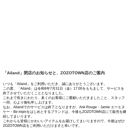
「Ailand」閉店のお知らせと、ZOZOTOWN店のご案内
いつも「Ailand」をご利用いただき、誠にありがとうございます。
この度、「Ailand」は令和8年7月31日（金）17:00をもちまして、サービスを
終了させていただくこととなりました。
これまで長きにわたり、多くのお客様にご愛顧いただきましたこと、スタッフ
一同、心より御礼申し上げます。
なお、Ailandでのサービスは終了となりますが、Ank Rouge・Jamie エーエヌ
ケー・Be mqinをはじめとするブランドは、今後もZOZOTOWN店にて販売を継
続してまいります。
これからも皆様にかわいいアイテムをお届けしてまいりますので、今後はぜひ
ZOZOTOWN店をご利用いただけますと幸いです。