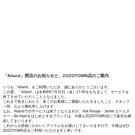
「Ailand」閉店のお知らせと、ZOZOTOWN店のご案内
いつも「Ailand」をご利用いただき、誠にありがとうございます。
この度、「Ailand」は令和8年7月31日（金）17:00をもちまして、サービスを
終了させていただくこととなりました。
これまで長きにわたり、多くのお客様にご愛顧いただきましたこと、スタッフ
一同、心より御礼申し上げます。
なお、Ailandでのサービスは終了となりますが、Ank Rouge・Jamie エーエヌ
ケー・Be mqinをはじめとするブランドは、今後もZOZOTOWN店にて販売を継
続してまいります。
これからも皆様にかわいいアイテムをお届けしてまいりますので、今後はぜひ
ZOZOTOWN店をご利用いただけますと幸いです。