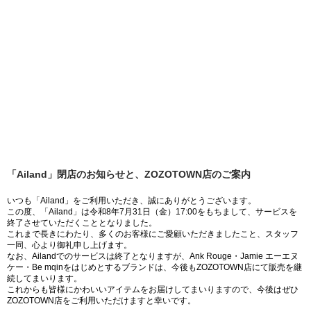
「Ailand」閉店のお知らせと、ZOZOTOWN店のご案内
いつも「Ailand」をご利用いただき、誠にありがとうございます。
この度、「Ailand」は令和8年7月31日（金）17:00をもちまして、サービスを
終了させていただくこととなりました。
これまで長きにわたり、多くのお客様にご愛顧いただきましたこと、スタッフ
一同、心より御礼申し上げます。
なお、Ailandでのサービスは終了となりますが、Ank Rouge・Jamie エーエヌ
ケー・Be mqinをはじめとするブランドは、今後もZOZOTOWN店にて販売を継
続してまいります。
これからも皆様にかわいいアイテムをお届けしてまいりますので、今後はぜひ
ZOZOTOWN店をご利用いただけますと幸いです。