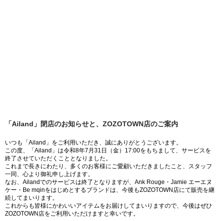
「Ailand」閉店のお知らせと、ZOZOTOWN店のご案内
いつも「Ailand」をご利用いただき、誠にありがとうございます。
この度、「Ailand」は令和8年7月31日（金）17:00をもちまして、サービスを
終了させていただくこととなりました。
これまで長きにわたり、多くのお客様にご愛顧いただきましたこと、スタッフ
一同、心より御礼申し上げます。
なお、Ailandでのサービスは終了となりますが、Ank Rouge・Jamie エーエヌ
ケー・Be mqinをはじめとするブランドは、今後もZOZOTOWN店にて販売を継
続してまいります。
これからも皆様にかわいいアイテムをお届けしてまいりますので、今後はぜひ
ZOZOTOWN店をご利用いただけますと幸いです。