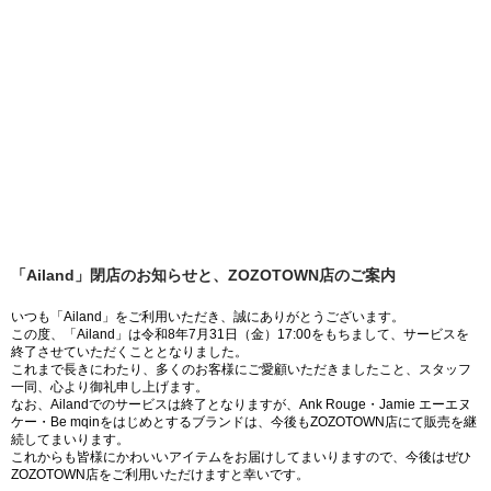
「Ailand」閉店のお知らせと、ZOZOTOWN店のご案内
いつも「Ailand」をご利用いただき、誠にありがとうございます。
この度、「Ailand」は令和8年7月31日（金）17:00をもちまして、サービスを
終了させていただくこととなりました。
これまで長きにわたり、多くのお客様にご愛顧いただきましたこと、スタッフ
一同、心より御礼申し上げます。
なお、Ailandでのサービスは終了となりますが、Ank Rouge・Jamie エーエヌ
ケー・Be mqinをはじめとするブランドは、今後もZOZOTOWN店にて販売を継
続してまいります。
これからも皆様にかわいいアイテムをお届けしてまいりますので、今後はぜひ
ZOZOTOWN店をご利用いただけますと幸いです。