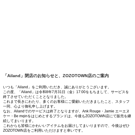
「Ailand」閉店のお知らせと、ZOZOTOWN店のご案内
いつも「Ailand」をご利用いただき、誠にありがとうございます。
この度、「Ailand」は令和8年7月31日（金）17:00をもちまして、サービスを
終了させていただくこととなりました。
これまで長きにわたり、多くのお客様にご愛顧いただきましたこと、スタッフ
一同、心より御礼申し上げます。
なお、Ailandでのサービスは終了となりますが、Ank Rouge・Jamie エーエヌ
ケー・Be mqinをはじめとするブランドは、今後もZOZOTOWN店にて販売を継
続してまいります。
これからも皆様にかわいいアイテムをお届けしてまいりますので、今後はぜひ
ZOZOTOWN店をご利用いただけますと幸いです。