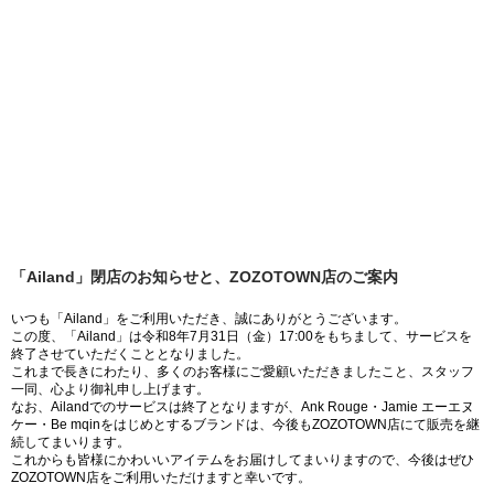
「Ailand」閉店のお知らせと、ZOZOTOWN店のご案内
いつも「Ailand」をご利用いただき、誠にありがとうございます。
この度、「Ailand」は令和8年7月31日（金）17:00をもちまして、サービスを
終了させていただくこととなりました。
これまで長きにわたり、多くのお客様にご愛顧いただきましたこと、スタッフ
一同、心より御礼申し上げます。
なお、Ailandでのサービスは終了となりますが、Ank Rouge・Jamie エーエヌ
ケー・Be mqinをはじめとするブランドは、今後もZOZOTOWN店にて販売を継
続してまいります。
これからも皆様にかわいいアイテムをお届けしてまいりますので、今後はぜひ
ZOZOTOWN店をご利用いただけますと幸いです。