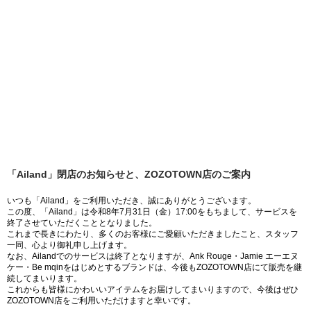
「Ailand」閉店のお知らせと、ZOZOTOWN店のご案内
いつも「Ailand」をご利用いただき、誠にありがとうございます。
この度、「Ailand」は令和8年7月31日（金）17:00をもちまして、サービスを
終了させていただくこととなりました。
これまで長きにわたり、多くのお客様にご愛顧いただきましたこと、スタッフ
一同、心より御礼申し上げます。
なお、Ailandでのサービスは終了となりますが、Ank Rouge・Jamie エーエヌ
ケー・Be mqinをはじめとするブランドは、今後もZOZOTOWN店にて販売を継
続してまいります。
これからも皆様にかわいいアイテムをお届けしてまいりますので、今後はぜひ
ZOZOTOWN店をご利用いただけますと幸いです。