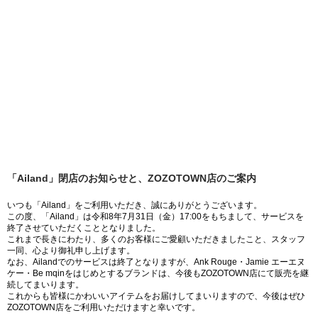
「Ailand」閉店のお知らせと、ZOZOTOWN店のご案内
いつも「Ailand」をご利用いただき、誠にありがとうございます。
この度、「Ailand」は令和8年7月31日（金）17:00をもちまして、サービスを
終了させていただくこととなりました。
これまで長きにわたり、多くのお客様にご愛顧いただきましたこと、スタッフ
一同、心より御礼申し上げます。
なお、Ailandでのサービスは終了となりますが、Ank Rouge・Jamie エーエヌ
ケー・Be mqinをはじめとするブランドは、今後もZOZOTOWN店にて販売を継
続してまいります。
これからも皆様にかわいいアイテムをお届けしてまいりますので、今後はぜひ
ZOZOTOWN店をご利用いただけますと幸いです。