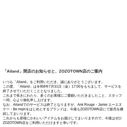
「Ailand」閉店のお知らせと、ZOZOTOWN店のご案内
いつも「Ailand」をご利用いただき、誠にありがとうございます。
この度、「Ailand」は令和8年7月31日（金）17:00をもちまして、サービスを
終了させていただくこととなりました。
これまで長きにわたり、多くのお客様にご愛顧いただきましたこと、スタッフ
一同、心より御礼申し上げます。
なお、Ailandでのサービスは終了となりますが、Ank Rouge・Jamie エーエヌ
ケー・Be mqinをはじめとするブランドは、今後もZOZOTOWN店にて販売を継
続してまいります。
これからも皆様にかわいいアイテムをお届けしてまいりますので、今後はぜひ
ZOZOTOWN店をご利用いただけますと幸いです。