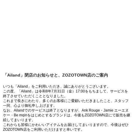
「Ailand」閉店のお知らせと、ZOZOTOWN店のご案内
いつも「Ailand」をご利用いただき、誠にありがとうございます。
この度、「Ailand」は令和8年7月31日（金）17:00をもちまして、サービスを
終了させていただくこととなりました。
これまで長きにわたり、多くのお客様にご愛顧いただきましたこと、スタッフ
一同、心より御礼申し上げます。
なお、Ailandでのサービスは終了となりますが、Ank Rouge・Jamie エーエヌ
ケー・Be mqinをはじめとするブランドは、今後もZOZOTOWN店にて販売を継
続してまいります。
これからも皆様にかわいいアイテムをお届けしてまいりますので、今後はぜひ
ZOZOTOWN店をご利用いただけますと幸いです。