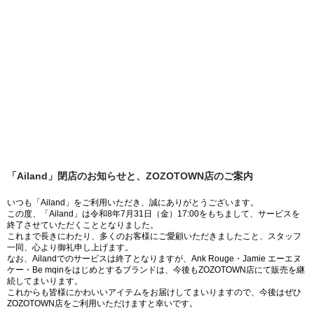
「Ailand」閉店のお知らせと、ZOZOTOWN店のご案内
いつも「Ailand」をご利用いただき、誠にありがとうございます。
この度、「Ailand」は令和8年7月31日（金）17:00をもちまして、サービスを
終了させていただくこととなりました。
これまで長きにわたり、多くのお客様にご愛顧いただきましたこと、スタッフ
一同、心より御礼申し上げます。
なお、Ailandでのサービスは終了となりますが、Ank Rouge・Jamie エーエヌ
ケー・Be mqinをはじめとするブランドは、今後もZOZOTOWN店にて販売を継
続してまいります。
これからも皆様にかわいいアイテムをお届けしてまいりますので、今後はぜひ
ZOZOTOWN店をご利用いただけますと幸いです。