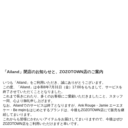
「Ailand」閉店のお知らせと、ZOZOTOWN店のご案内
いつも「Ailand」をご利用いただき、誠にありがとうございます。
この度、「Ailand」は令和8年7月31日（金）17:00をもちまして、サービスを
終了させていただくこととなりました。
これまで長きにわたり、多くのお客様にご愛顧いただきましたこと、スタッフ
一同、心より御礼申し上げます。
なお、Ailandでのサービスは終了となりますが、Ank Rouge・Jamie エーエヌ
ケー・Be mqinをはじめとするブランドは、今後もZOZOTOWN店にて販売を継
続してまいります。
これからも皆様にかわいいアイテムをお届けしてまいりますので、今後はぜひ
ZOZOTOWN店をご利用いただけますと幸いです。