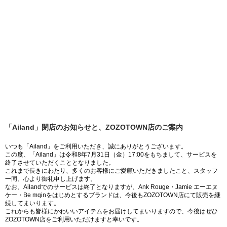
「Ailand」閉店のお知らせと、ZOZOTOWN店のご案内
いつも「Ailand」をご利用いただき、誠にありがとうございます。
この度、「Ailand」は令和8年7月31日（金）17:00をもちまして、サービスを
終了させていただくこととなりました。
これまで長きにわたり、多くのお客様にご愛顧いただきましたこと、スタッフ
一同、心より御礼申し上げます。
なお、Ailandでのサービスは終了となりますが、Ank Rouge・Jamie エーエヌ
ケー・Be mqinをはじめとするブランドは、今後もZOZOTOWN店にて販売を継
続してまいります。
これからも皆様にかわいいアイテムをお届けしてまいりますので、今後はぜひ
ZOZOTOWN店をご利用いただけますと幸いです。