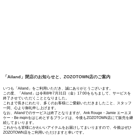
「Ailand」閉店のお知らせと、ZOZOTOWN店のご案内
いつも「Ailand」をご利用いただき、誠にありがとうございます。
この度、「Ailand」は令和8年7月31日（金）17:00をもちまして、サービスを
終了させていただくこととなりました。
これまで長きにわたり、多くのお客様にご愛顧いただきましたこと、スタッフ
一同、心より御礼申し上げます。
なお、Ailandでのサービスは終了となりますが、Ank Rouge・Jamie エーエヌ
ケー・Be mqinをはじめとするブランドは、今後もZOZOTOWN店にて販売を継
続してまいります。
これからも皆様にかわいいアイテムをお届けしてまいりますので、今後はぜひ
ZOZOTOWN店をご利用いただけますと幸いです。