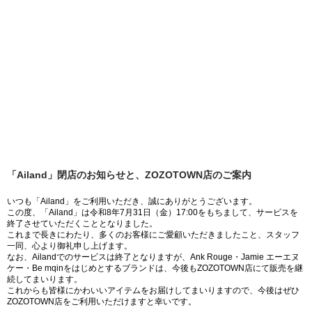
「Ailand」閉店のお知らせと、ZOZOTOWN店のご案内
いつも「Ailand」をご利用いただき、誠にありがとうございます。
この度、「Ailand」は令和8年7月31日（金）17:00をもちまして、サービスを
終了させていただくこととなりました。
これまで長きにわたり、多くのお客様にご愛顧いただきましたこと、スタッフ
一同、心より御礼申し上げます。
なお、Ailandでのサービスは終了となりますが、Ank Rouge・Jamie エーエヌ
ケー・Be mqinをはじめとするブランドは、今後もZOZOTOWN店にて販売を継
続してまいります。
これからも皆様にかわいいアイテムをお届けしてまいりますので、今後はぜひ
ZOZOTOWN店をご利用いただけますと幸いです。