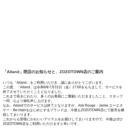
「Ailand」閉店のお知らせと、ZOZOTOWN店のご案内
いつも「Ailand」をご利用いただき、誠にありがとうございます。
この度、「Ailand」は令和8年7月31日（金）17:00をもちまして、サービスを
終了させていただくこととなりました。
これまで長きにわたり、多くのお客様にご愛顧いただきましたこと、スタッフ
一同、心より御礼申し上げます。
なお、Ailandでのサービスは終了となりますが、Ank Rouge・Jamie エーエヌ
ケー・Be mqinをはじめとするブランドは、今後もZOZOTOWN店にて販売を継
続してまいります。
これからも皆様にかわいいアイテムをお届けしてまいりますので、今後はぜひ
ZOZOTOWN店をご利用いただけますと幸いです。