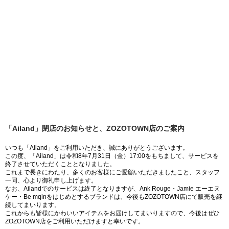
「Ailand」閉店のお知らせと、ZOZOTOWN店のご案内
いつも「Ailand」をご利用いただき、誠にありがとうございます。
この度、「Ailand」は令和8年7月31日（金）17:00をもちまして、サービスを
終了させていただくこととなりました。
これまで長きにわたり、多くのお客様にご愛顧いただきましたこと、スタッフ
一同、心より御礼申し上げます。
なお、Ailandでのサービスは終了となりますが、Ank Rouge・Jamie エーエヌ
ケー・Be mqinをはじめとするブランドは、今後もZOZOTOWN店にて販売を継
続してまいります。
これからも皆様にかわいいアイテムをお届けしてまいりますので、今後はぜひ
ZOZOTOWN店をご利用いただけますと幸いです。