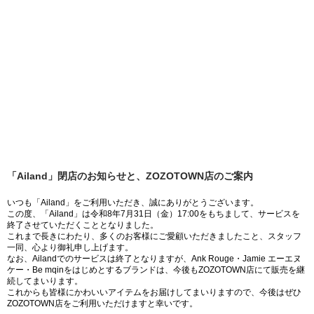
「Ailand」閉店のお知らせと、ZOZOTOWN店のご案内
いつも「Ailand」をご利用いただき、誠にありがとうございます。
この度、「Ailand」は令和8年7月31日（金）17:00をもちまして、サービスを
終了させていただくこととなりました。
これまで長きにわたり、多くのお客様にご愛顧いただきましたこと、スタッフ
一同、心より御礼申し上げます。
なお、Ailandでのサービスは終了となりますが、Ank Rouge・Jamie エーエヌ
ケー・Be mqinをはじめとするブランドは、今後もZOZOTOWN店にて販売を継
続してまいります。
これからも皆様にかわいいアイテムをお届けしてまいりますので、今後はぜひ
ZOZOTOWN店をご利用いただけますと幸いです。