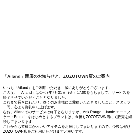
「Ailand」閉店のお知らせと、ZOZOTOWN店のご案内
いつも「Ailand」をご利用いただき、誠にありがとうございます。
この度、「Ailand」は令和8年7月31日（金）17:00をもちまして、サービスを
終了させていただくこととなりました。
これまで長きにわたり、多くのお客様にご愛顧いただきましたこと、スタッフ
一同、心より御礼申し上げます。
なお、Ailandでのサービスは終了となりますが、Ank Rouge・Jamie エーエヌ
ケー・Be mqinをはじめとするブランドは、今後もZOZOTOWN店にて販売を継
続してまいります。
これからも皆様にかわいいアイテムをお届けしてまいりますので、今後はぜひ
ZOZOTOWN店をご利用いただけますと幸いです。