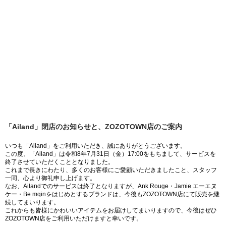
「Ailand」閉店のお知らせと、ZOZOTOWN店のご案内
いつも「Ailand」をご利用いただき、誠にありがとうございます。
この度、「Ailand」は令和8年7月31日（金）17:00をもちまして、サービスを
終了させていただくこととなりました。
これまで長きにわたり、多くのお客様にご愛顧いただきましたこと、スタッフ
一同、心より御礼申し上げます。
なお、Ailandでのサービスは終了となりますが、Ank Rouge・Jamie エーエヌ
ケー・Be mqinをはじめとするブランドは、今後もZOZOTOWN店にて販売を継
続してまいります。
これからも皆様にかわいいアイテムをお届けしてまいりますので、今後はぜひ
ZOZOTOWN店をご利用いただけますと幸いです。