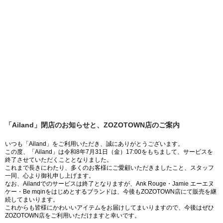
「Ailand」閉店のお知らせと、ZOZOTOWN店のご案内
いつも「Ailand」をご利用いただき、誠にありがとうございます。
この度、「Ailand」は令和8年7月31日（金）17:00をもちまして、サービスを
終了させていただくこととなりました。
これまで長きにわたり、多くのお客様にご愛顧いただきましたこと、スタッフ
一同、心より御礼申し上げます。
なお、Ailandでのサービスは終了となりますが、Ank Rouge・Jamie エーエヌ
ケー・Be mqinをはじめとするブランドは、今後もZOZOTOWN店にて販売を継
続してまいります。
これからも皆様にかわいいアイテムをお届けしてまいりますので、今後はぜひ
ZOZOTOWN店をご利用いただけますと幸いです。