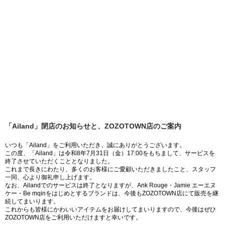
「Ailand」閉店のお知らせと、ZOZOTOWN店のご案内
いつも「Ailand」をご利用いただき、誠にありがとうございます。
この度、「Ailand」は令和8年7月31日（金）17:00をもちまして、サービスを
終了させていただくこととなりました。
これまで長きにわたり、多くのお客様にご愛顧いただきましたこと、スタッフ
一同、心より御礼申し上げます。
なお、Ailandでのサービスは終了となりますが、Ank Rouge・Jamie エーエヌ
ケー・Be mqinをはじめとするブランドは、今後もZOZOTOWN店にて販売を継
続してまいります。
これからも皆様にかわいいアイテムをお届けしてまいりますので、今後はぜひ
ZOZOTOWN店をご利用いただけますと幸いです。