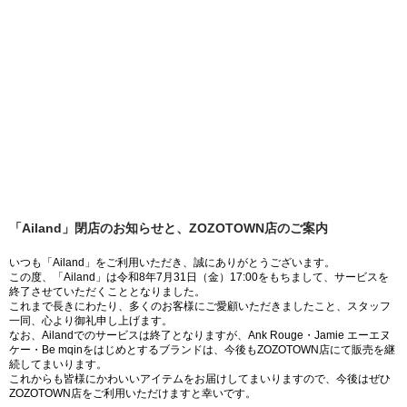
「Ailand」閉店のお知らせと、ZOZOTOWN店のご案内
いつも「Ailand」をご利用いただき、誠にありがとうございます。
この度、「Ailand」は令和8年7月31日（金）17:00をもちまして、サービスを
終了させていただくこととなりました。
これまで長きにわたり、多くのお客様にご愛顧いただきましたこと、スタッフ
一同、心より御礼申し上げます。
なお、Ailandでのサービスは終了となりますが、Ank Rouge・Jamie エーエヌ
ケー・Be mqinをはじめとするブランドは、今後もZOZOTOWN店にて販売を継
続してまいります。
これからも皆様にかわいいアイテムをお届けしてまいりますので、今後はぜひ
ZOZOTOWN店をご利用いただけますと幸いです。