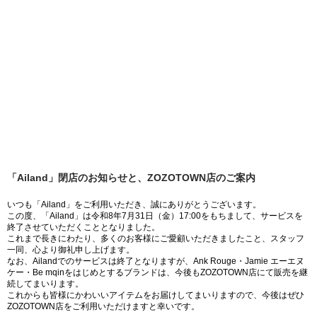
「Ailand」閉店のお知らせと、ZOZOTOWN店のご案内
いつも「Ailand」をご利用いただき、誠にありがとうございます。
この度、「Ailand」は令和8年7月31日（金）17:00をもちまして、サービスを
終了させていただくこととなりました。
これまで長きにわたり、多くのお客様にご愛顧いただきましたこと、スタッフ
一同、心より御礼申し上げます。
なお、Ailandでのサービスは終了となりますが、Ank Rouge・Jamie エーエヌ
ケー・Be mqinをはじめとするブランドは、今後もZOZOTOWN店にて販売を継
続してまいります。
これからも皆様にかわいいアイテムをお届けしてまいりますので、今後はぜひ
ZOZOTOWN店をご利用いただけますと幸いです。