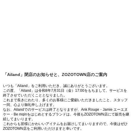
「Ailand」閉店のお知らせと、ZOZOTOWN店のご案内
いつも「Ailand」をご利用いただき、誠にありがとうございます。
この度、「Ailand」は令和8年7月31日（金）17:00をもちまして、サービスを
終了させていただくこととなりました。
これまで長きにわたり、多くのお客様にご愛顧いただきましたこと、スタッフ
一同、心より御礼申し上げます。
なお、Ailandでのサービスは終了となりますが、Ank Rouge・Jamie エーエヌ
ケー・Be mqinをはじめとするブランドは、今後もZOZOTOWN店にて販売を継
続してまいります。
これからも皆様にかわいいアイテムをお届けしてまいりますので、今後はぜひ
ZOZOTOWN店をご利用いただけますと幸いです。