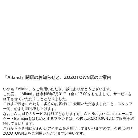
「Ailand」閉店のお知らせと、ZOZOTOWN店のご案内
いつも「Ailand」をご利用いただき、誠にありがとうございます。
この度、「Ailand」は令和8年7月31日（金）17:00をもちまして、サービスを
終了させていただくこととなりました。
これまで長きにわたり、多くのお客様にご愛顧いただきましたこと、スタッフ
一同、心より御礼申し上げます。
なお、Ailandでのサービスは終了となりますが、Ank Rouge・Jamie エーエヌ
ケー・Be mqinをはじめとするブランドは、今後もZOZOTOWN店にて販売を継
続してまいります。
これからも皆様にかわいいアイテムをお届けしてまいりますので、今後はぜひ
ZOZOTOWN店をご利用いただけますと幸いです。