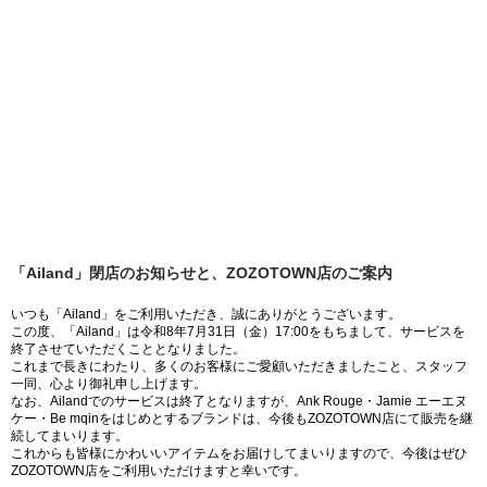
「Ailand」閉店のお知らせと、ZOZOTOWN店のご案内
いつも「Ailand」をご利用いただき、誠にありがとうございます。
この度、「Ailand」は令和8年7月31日（金）17:00をもちまして、サービスを
終了させていただくこととなりました。
これまで長きにわたり、多くのお客様にご愛顧いただきましたこと、スタッフ
一同、心より御礼申し上げます。
なお、Ailandでのサービスは終了となりますが、Ank Rouge・Jamie エーエヌ
ケー・Be mqinをはじめとするブランドは、今後もZOZOTOWN店にて販売を継
続してまいります。
これからも皆様にかわいいアイテムをお届けしてまいりますので、今後はぜひ
ZOZOTOWN店をご利用いただけますと幸いです。