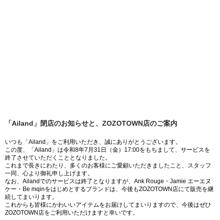
「Ailand」閉店のお知らせと、ZOZOTOWN店のご案内
いつも「Ailand」をご利用いただき、誠にありがとうございます。
この度、「Ailand」は令和8年7月31日（金）17:00をもちまして、サービスを
終了させていただくこととなりました。
これまで長きにわたり、多くのお客様にご愛顧いただきましたこと、スタッフ
一同、心より御礼申し上げます。
なお、Ailandでのサービスは終了となりますが、Ank Rouge・Jamie エーエヌ
ケー・Be mqinをはじめとするブランドは、今後もZOZOTOWN店にて販売を継
続してまいります。
これからも皆様にかわいいアイテムをお届けしてまいりますので、今後はぜひ
ZOZOTOWN店をご利用いただけますと幸いです。