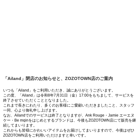
「Ailand」閉店のお知らせと、ZOZOTOWN店のご案内
いつも「Ailand」をご利用いただき、誠にありがとうございます。
この度、「Ailand」は令和8年7月31日（金）17:00をもちまして、サービスを
終了させていただくこととなりました。
これまで長きにわたり、多くのお客様にご愛顧いただきましたこと、スタッフ
一同、心より御礼申し上げます。
なお、Ailandでのサービスは終了となりますが、Ank Rouge・Jamie エーエヌ
ケー・Be mqinをはじめとするブランドは、今後もZOZOTOWN店にて販売を継
続してまいります。
これからも皆様にかわいいアイテムをお届けしてまいりますので、今後はぜひ
ZOZOTOWN店をご利用いただけますと幸いです。