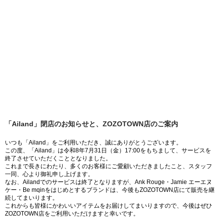
「Ailand」閉店のお知らせと、ZOZOTOWN店のご案内
いつも「Ailand」をご利用いただき、誠にありがとうございます。
この度、「Ailand」は令和8年7月31日（金）17:00をもちまして、サービスを
終了させていただくこととなりました。
これまで長きにわたり、多くのお客様にご愛顧いただきましたこと、スタッフ
一同、心より御礼申し上げます。
なお、Ailandでのサービスは終了となりますが、Ank Rouge・Jamie エーエヌ
ケー・Be mqinをはじめとするブランドは、今後もZOZOTOWN店にて販売を継
続してまいります。
これからも皆様にかわいいアイテムをお届けしてまいりますので、今後はぜひ
ZOZOTOWN店をご利用いただけますと幸いです。