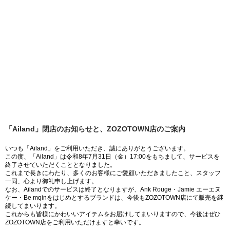
「Ailand」閉店のお知らせと、ZOZOTOWN店のご案内
いつも「Ailand」をご利用いただき、誠にありがとうございます。
この度、「Ailand」は令和8年7月31日（金）17:00をもちまして、サービスを
終了させていただくこととなりました。
これまで長きにわたり、多くのお客様にご愛顧いただきましたこと、スタッフ
一同、心より御礼申し上げます。
なお、Ailandでのサービスは終了となりますが、Ank Rouge・Jamie エーエヌ
ケー・Be mqinをはじめとするブランドは、今後もZOZOTOWN店にて販売を継
続してまいります。
これからも皆様にかわいいアイテムをお届けしてまいりますので、今後はぜひ
ZOZOTOWN店をご利用いただけますと幸いです。