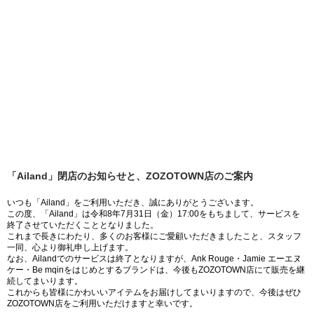
「Ailand」閉店のお知らせと、ZOZOTOWN店のご案内
いつも「Ailand」をご利用いただき、誠にありがとうございます。
この度、「Ailand」は令和8年7月31日（金）17:00をもちまして、サービスを
終了させていただくこととなりました。
これまで長きにわたり、多くのお客様にご愛顧いただきましたこと、スタッフ
一同、心より御礼申し上げます。
なお、Ailandでのサービスは終了となりますが、Ank Rouge・Jamie エーエヌ
ケー・Be mqinをはじめとするブランドは、今後もZOZOTOWN店にて販売を継
続してまいります。
これからも皆様にかわいいアイテムをお届けしてまいりますので、今後はぜひ
ZOZOTOWN店をご利用いただけますと幸いです。