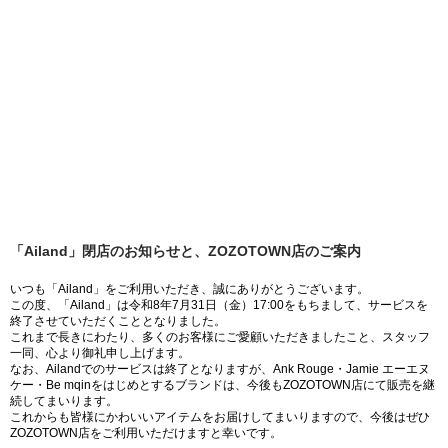
「Ailand」閉店のお知らせと、ZOZOTOWN店のご案内
いつも「Ailand」をご利用いただき、誠にありがとうございます。
この度、「Ailand」は令和8年7月31日（金）17:00をもちまして、サービスを
終了させていただくこととなりました。
これまで長きにわたり、多くのお客様にご愛顧いただきましたこと、スタッフ
一同、心より御礼申し上げます。
なお、Ailandでのサービスは終了となりますが、Ank Rouge・Jamie エーエヌ
ケー・Be mqinをはじめとするブランドは、今後もZOZOTOWN店にて販売を継
続してまいります。
これからも皆様にかわいいアイテムをお届けしてまいりますので、今後はぜひ
ZOZOTOWN店をご利用いただけますと幸いです。