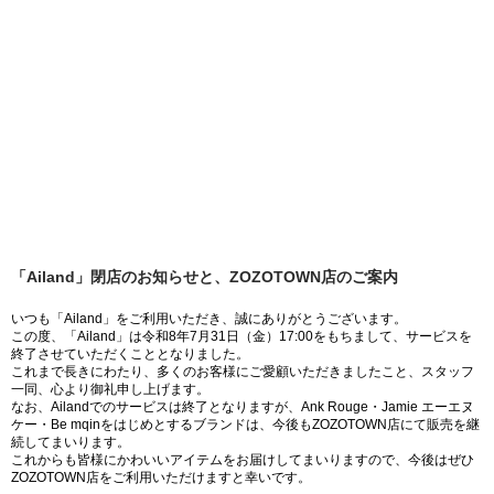
「Ailand」閉店のお知らせと、ZOZOTOWN店のご案内
いつも「Ailand」をご利用いただき、誠にありがとうございます。
この度、「Ailand」は令和8年7月31日（金）17:00をもちまして、サービスを
終了させていただくこととなりました。
これまで長きにわたり、多くのお客様にご愛顧いただきましたこと、スタッフ
一同、心より御礼申し上げます。
なお、Ailandでのサービスは終了となりますが、Ank Rouge・Jamie エーエヌ
ケー・Be mqinをはじめとするブランドは、今後もZOZOTOWN店にて販売を継
続してまいります。
これからも皆様にかわいいアイテムをお届けしてまいりますので、今後はぜひ
ZOZOTOWN店をご利用いただけますと幸いです。