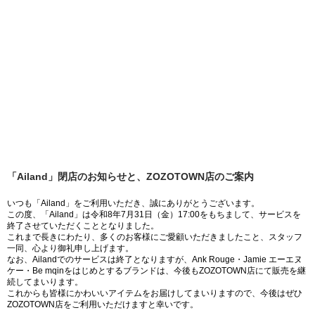
「Ailand」閉店のお知らせと、ZOZOTOWN店のご案内
いつも「Ailand」をご利用いただき、誠にありがとうございます。
この度、「Ailand」は令和8年7月31日（金）17:00をもちまして、サービスを
終了させていただくこととなりました。
これまで長きにわたり、多くのお客様にご愛顧いただきましたこと、スタッフ
一同、心より御礼申し上げます。
なお、Ailandでのサービスは終了となりますが、Ank Rouge・Jamie エーエヌ
ケー・Be mqinをはじめとするブランドは、今後もZOZOTOWN店にて販売を継
続してまいります。
これからも皆様にかわいいアイテムをお届けしてまいりますので、今後はぜひ
ZOZOTOWN店をご利用いただけますと幸いです。