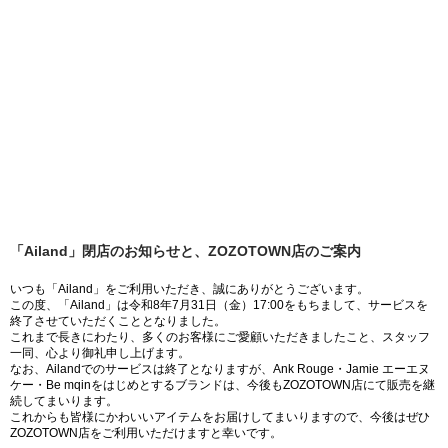
「Ailand」閉店のお知らせと、ZOZOTOWN店のご案内
いつも「Ailand」をご利用いただき、誠にありがとうございます。
この度、「Ailand」は令和8年7月31日（金）17:00をもちまして、サービスを
終了させていただくこととなりました。
これまで長きにわたり、多くのお客様にご愛顧いただきましたこと、スタッフ
一同、心より御礼申し上げます。
なお、Ailandでのサービスは終了となりますが、Ank Rouge・Jamie エーエヌ
ケー・Be mqinをはじめとするブランドは、今後もZOZOTOWN店にて販売を継
続してまいります。
これからも皆様にかわいいアイテムをお届けしてまいりますので、今後はぜひ
ZOZOTOWN店をご利用いただけますと幸いです。