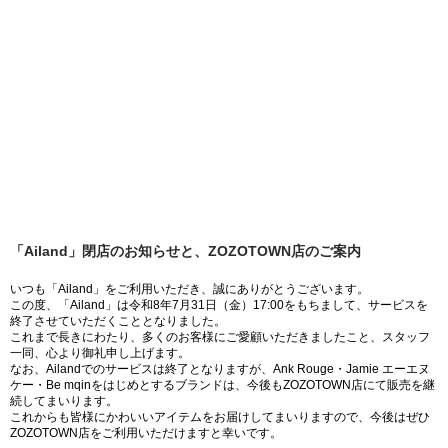
「Ailand」閉店のお知らせと、ZOZOTOWN店のご案内
いつも「Ailand」をご利用いただき、誠にありがとうございます。
この度、「Ailand」は令和8年7月31日（金）17:00をもちまして、サービスを
終了させていただくこととなりました。
これまで長きにわたり、多くのお客様にご愛顧いただきましたこと、スタッフ
一同、心より御礼申し上げます。
なお、Ailandでのサービスは終了となりますが、Ank Rouge・Jamie エーエヌ
ケー・Be mqinをはじめとするブランドは、今後もZOZOTOWN店にて販売を継
続してまいります。
これからも皆様にかわいいアイテムをお届けしてまいりますので、今後はぜひ
ZOZOTOWN店をご利用いただけますと幸いです。