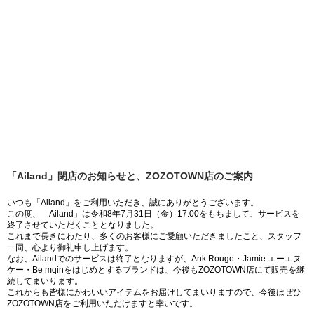
「Ailand」閉店のお知らせと、ZOZOTOWN店のご案内
いつも「Ailand」をご利用いただき、誠にありがとうございます。
この度、「Ailand」は令和8年7月31日（金）17:00をもちまして、サービスを
終了させていただくこととなりました。
これまで長きにわたり、多くのお客様にご愛顧いただきましたこと、スタッフ
一同、心より御礼申し上げます。
なお、Ailandでのサービスは終了となりますが、Ank Rouge・Jamie エーエヌ
ケー・Be mqinをはじめとするブランドは、今後もZOZOTOWN店にて販売を継
続してまいります。
これからも皆様にかわいいアイテムをお届けしてまいりますので、今後はぜひ
ZOZOTOWN店をご利用いただけますと幸いです。