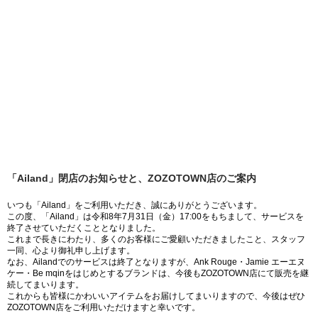
「Ailand」閉店のお知らせと、ZOZOTOWN店のご案内
いつも「Ailand」をご利用いただき、誠にありがとうございます。
この度、「Ailand」は令和8年7月31日（金）17:00をもちまして、サービスを
終了させていただくこととなりました。
これまで長きにわたり、多くのお客様にご愛顧いただきましたこと、スタッフ
一同、心より御礼申し上げます。
なお、Ailandでのサービスは終了となりますが、Ank Rouge・Jamie エーエヌ
ケー・Be mqinをはじめとするブランドは、今後もZOZOTOWN店にて販売を継
続してまいります。
これからも皆様にかわいいアイテムをお届けしてまいりますので、今後はぜひ
ZOZOTOWN店をご利用いただけますと幸いです。