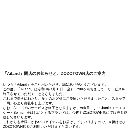
「Ailand」閉店のお知らせと、ZOZOTOWN店のご案内
いつも「Ailand」をご利用いただき、誠にありがとうございます。
この度、「Ailand」は令和8年7月31日（金）17:00をもちまして、サービスを
終了させていただくこととなりました。
これまで長きにわたり、多くのお客様にご愛顧いただきましたこと、スタッフ
一同、心より御礼申し上げます。
なお、Ailandでのサービスは終了となりますが、Ank Rouge・Jamie エーエヌ
ケー・Be mqinをはじめとするブランドは、今後もZOZOTOWN店にて販売を継
続してまいります。
これからも皆様にかわいいアイテムをお届けしてまいりますので、今後はぜひ
ZOZOTOWN店をご利用いただけますと幸いです。