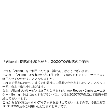
「Ailand」閉店のお知らせと、ZOZOTOWN店のご案内
いつも「Ailand」をご利用いただき、誠にありがとうございます。
この度、「Ailand」は令和8年7月31日（金）17:00をもちまして、サービスを
終了させていただくこととなりました。
これまで長きにわたり、多くのお客様にご愛顧いただきましたこと、スタッフ
一同、心より御礼申し上げます。
なお、Ailandでのサービスは終了となりますが、Ank Rouge・Jamie エーエヌ
ケー・Be mqinをはじめとするブランドは、今後もZOZOTOWN店にて販売を継
続してまいります。
これからも皆様にかわいいアイテムをお届けしてまいりますので、今後はぜひ
ZOZOTOWN店をご利用いただけますと幸いです。