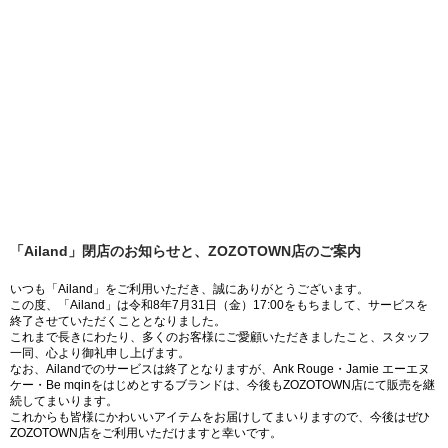
「Ailand」閉店のお知らせと、ZOZOTOWN店のご案内
いつも「Ailand」をご利用いただき、誠にありがとうございます。
この度、「Ailand」は令和8年7月31日（金）17:00をもちまして、サービスを
終了させていただくこととなりました。
これまで長きにわたり、多くのお客様にご愛顧いただきましたこと、スタッフ
一同、心より御礼申し上げます。
なお、Ailandでのサービスは終了となりますが、Ank Rouge・Jamie エーエヌ
ケー・Be mqinをはじめとするブランドは、今後もZOZOTOWN店にて販売を継
続してまいります。
これからも皆様にかわいいアイテムをお届けしてまいりますので、今後はぜひ
ZOZOTOWN店をご利用いただけますと幸いです。